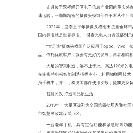
走进位于双桥经开区电子信息产业园的重庆盛泰
速运转，一颗颗精密的摄像头模组部件不断从生产
2021年，盛泰上半年摄像头模组出货量全球市
国内标准就是世界标准。” 盛泰光电人力资源部副
“大足造”摄像头模组广泛应用于oppo、viv
品。依托优质客户，就会有更好的发展，两者相辅
大足的智慧制造，远不止于此。高达126米的电
在施密特电梯智能制造指挥中心，利用物联网技术
员手机中，并且可检测零部件使用次数，提前更换
智慧民政 打造高品质生活
2019年，大足区被列为全国第四批居家和社
市智慧民政建设试点区。
一台老年手机，具有定位功能和紧急呼叫功能
机，定期为辖区或站点附件的居民提供健康保障…