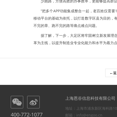
少跑路，方便高效的办事效率，更能够提高群
“把多个APP功能集成整合一起，老百姓仅需要1
移动平台的基础为依托，以打造数字区县为目的，有
不完的章、跑不完的路等痛点难点问题。
据了解，下一步，大足区将牢固树立新发展理念
革为主线，以提升制造业专业化能力和水平为着力
←返
上海恩谷信息科技有限公司
地址：上海市浦东新区海科路10
400-772-1077
邮箱：info@engoo.cn