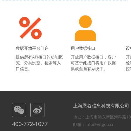
数据开放平台门户
用户数据接口
设
提供所有API接口的功能概
开放用户数据接口，客户
开
览、分类浏览、检索等入
可基于此接口将用户数据
检
口信息。
集成至自有系统中。
控
上海恩谷信息科技有限公司
地址：上海市浦东新区海科路10
400-772-1077
邮箱：info@engoo.cn