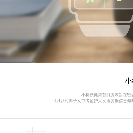
小
小棉袄健康智能腕表旨在密
可以及时向子女或者监护人发送警报信息佩