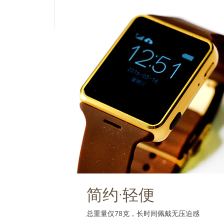
简约·轻便
总重量仅78克，长时间佩戴无压迫感