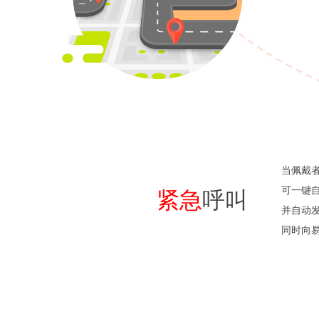
当佩戴
可一键自
紧急
呼叫
并自动
同时向